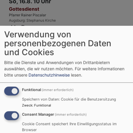
So, 16.8. 10 Uhr
Gottesdienst
Pfarrer Rainer Piscalar
Augsburg
Stephanus Kirche
Verwendung von
personenbezogenen Daten
und Cookies
Bitte die Dienste und Anwendungen von Drittanbietern
auswählen, die wir nutzen möchten.
Für weitere Informationen
bitte unsere
Datenschutzhinweise
lesen.
Funktional
(immer erforderlich)
Speichern von Daten: Cookie für die Benutzersitzung
Zweck
:
Funktional
Do, 20.8. 9-10:30 Uhr
Consent Manager
(immer erforderlich)
Mutter Kind Gruppe
Treffpunkt für Familien mit Kindern, die 2025 geboren sind
Cookie Consent speichert Ihre Einwilligungsstatus im
Diakonin Gabi Raunigk
Browser
Augsburg
Gemeindezentrum Stephanus