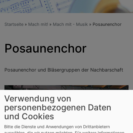
Startseite
Mach mit!
Mach mit - Musik
Posaunenchor
Posaunenchor
Posaunenchor und Bläsergruppen der Nachbarschaft
Verwendung von
personenbezogenen Daten
und Cookies
Bitte die Dienste und Anwendungen von Drittanbietern
auswählen, die wir nutzen möchten.
Für weitere Informationen