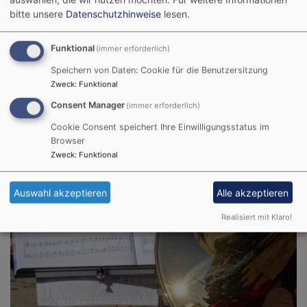
bitte unsere
Datenschutzhinweise
lesen.
Funktional
(immer erforderlich)
Bildrechte
beim Autor
Speichern von Daten: Cookie für die Benutzersitzung
Let's brass
Zweck
:
Funktional
Consent Manager
(immer erforderlich)
Bläsergruppe Inningen unter der Leitung von Alex
Zechel, Telefon: 0821 2197626
Cookie Consent speichert Ihre Einwilligungsstatus im
Browser
Zweck
:
Funktional
Auswahl akzeptieren
Alle akzeptieren
Realisiert mit Klaro!