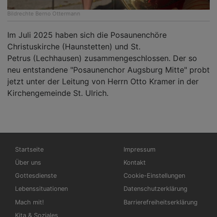
Bildrechte
Berno Ottermann
Im Juli 2025 haben sich die Posaunenchöre
Christuskirche (Haunstetten) und St.
Petrus (Lechhausen) zusammengeschlossen. Der so
neu entstandene "Posaunenchor Augsburg Mitte" probt
jetzt unter der Leitung von Herrn Otto Kramer in der
Kirchengemeinde St. Ulrich.
Hauptnavigation
Fußbereichsmenü
Startseite
Impressum
Über uns
Kontakt
Gottesdienste
Cookie-Einstellungen
Lebenssituationen
Datenschutzerklärung
Mach mit!
Barrierefreiheitserklärung
Kita & Soziales