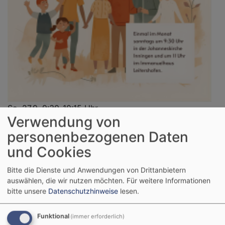
So, 27.9. 9:30-10:15 Uhr
Verwendung von
Der "Einfach Gottesdienst"
Pfrin. Andrea Graßmann
personenbezogenen Daten
Augsburg - Inningen
Johanneskirche
und Cookies
Bitte die Dienste und Anwendungen von Drittanbietern
auswählen, die wir nutzen möchten.
Für weitere Informationen
bitte unsere
Datenschutzhinweise
lesen.
Funktional
(immer erforderlich)