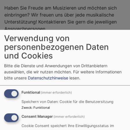
Haben Sie Freude am Musizieren und möchten sich
einbringen? Wir freuen uns über jede musikalische
Unterstützung! Kontaktieren Sie gern die jeweiligen
Ansprechpersonen.
Verwendung von
personenbezogenen Daten
CHÖRE & CO
und Cookies
Bitte die Dienste und Anwendungen von Drittanbietern
auswählen, die wir nutzen möchten.
Für weitere Informationen
bitte unsere
Datenschutzhinweise
lesen.
Funktional
(immer erforderlich)
POPKANTOR
Speichern von Daten: Cookie für die Benutzersitzung
Zweck
:
Funktional
Consent Manager
(immer erforderlich)
Cookie Consent speichert Ihre Einwilligungsstatus im