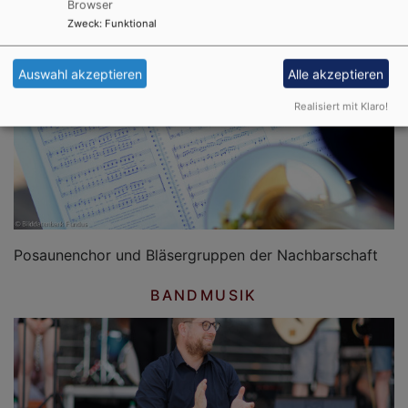
Browser
Zweck
:
Funktional
Auswahl akzeptieren
Alle akzeptieren
POSAUNENCHOR
Realisiert mit Klaro!
Posaunenchor und Bläsergruppen der Nachbarschaft
BANDMUSIK