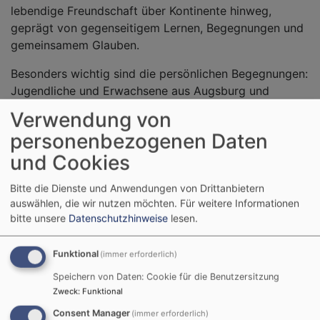
lebendige Freundschaft über Kontinente hinweg,
geprägt von gegenseitigem Lernen, Begegnungen und
gemeinsamem Glauben.
Besonders wichtig sind die persönlichen Begegnungen:
Jugendliche und Erwachsene aus Augsburg und
Tansania besuchen sich gegenseitig, teilen ihren Alltag,
Verwendung von
ihren Glauben und ihre Hoffnungen. So wächst ein
personenbezogenen Daten
echtes Miteinander in der Einen Welt.
und Cookies
BESUCH AUS TANSANIA – EIN
Bitte die Dienste und Anwendungen von Drittanbietern
BESONDERES EREIGNIS IM SOMMER
auswählen, die wir nutzen möchten.
Für weitere Informationen
bitte unsere
Datenschutzhinweise
lesen.
Funktional
(immer erforderlich)
Speichern von Daten: Cookie für die Benutzersitzung
Zweck
:
Funktional
Consent Manager
(immer erforderlich)