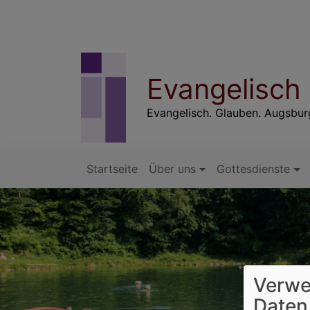
Direkt
zum
Inhalt
Evangelisch
Evangelisch. Glauben. Augsbu
Startseite
Über uns
Gottesdienste
Hauptnavigation
Verwe
Daten